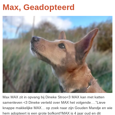
Max, Geadopteerd
Max MAX zit in opvang bij Dineke Stroo<3 MAX kan met katten
samenleven <3 Dineke verteld over MAX het volgende….”Lieve
knappe makkelijke MAX… op zoek naar zijn Gouden Mandje en wie
hem adopteert is een grote bofkont!!MAX is 4 jaar oud en dit