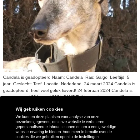
Candela is geadopteerd Naam: Candela Ras: Galgo Leeftijd: 5
jaar Geslacht: Teef Locatie: Nederland 24 maart 2024 Candela is
geadopteerd, heel veel geluk lieverd! 24 februari 2024 Candela is
gereserveerd 28 januari 2024 CANDELA is een lieve en vrolijke
meid die ontzettend van spelen met andere honden houdt, daarom
Wij gebruiken cookies
zou het fijn zijn als er […]
We kunnen deze plaatsen voor analyse van onze
bezoekersgegevens, om onze website te verbeteren,
Volgende
→
gepersonaliseerde inhoud te tonen en om u een geweldige
website-ervaring te bieden. Voor meer informatie over de
cookies die we gebruiken opent u de instellingen.