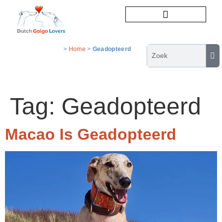
Honden ter adoptie
>
Home
>
Geadopteerd
Tag:
Geadopteerd
Macao Is Geadopteerd