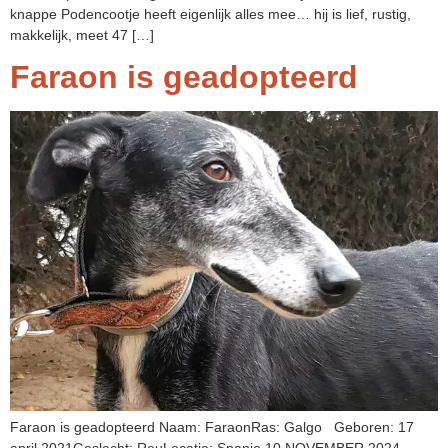
knappe Podencootje heeft eigenlijk alles mee… hij is lief, rustig,
makkelijk, meet 47 […]
Faraon is geadopteerd
Faraon is geadopteerd Naam: FaraonRas: Galgo Geboren: 17
april 2021Geslacht: ReuLocatie: Spanje 10 NOVEMBER 2024