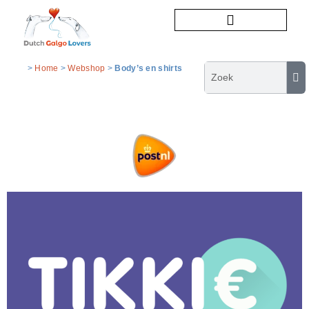
Honden ter adoptie
>
Home
>
Webshop
>
Body’s en shirts