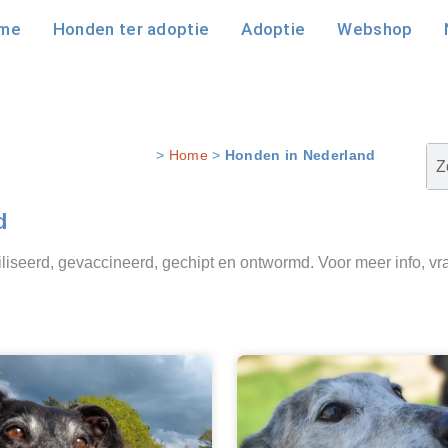
me
Honden ter adoptie
Adoptie
Webshop
>
Home
>
Honden in Nederland
d
liseerd, gevaccineerd, gechipt en ontwormd. Voor meer info, vra