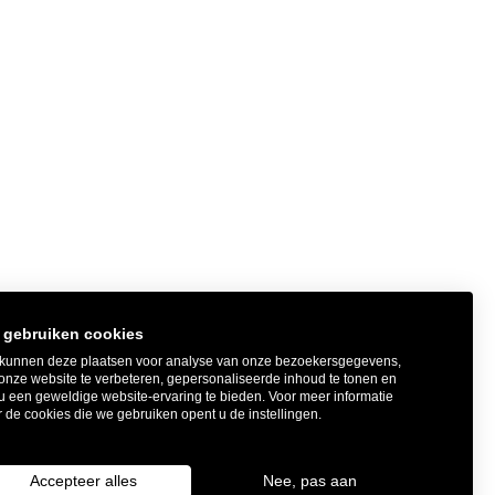
 gebruiken cookies
kunnen deze plaatsen voor analyse van onze bezoekersgegevens,
onze website te verbeteren, gepersonaliseerde inhoud te tonen en
u een geweldige website-ervaring te bieden. Voor meer informatie
 de cookies die we gebruiken opent u de instellingen.
klaring
|
Proclaimer
Accepteer alles
Nee, pas aan