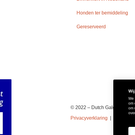
Honden ter bemiddeling
Gereserveerd
Wij
We 
om 
© 2022 – Dutch Galgo Lovers
om 
over
Privacyverklaring
|
Cookiever