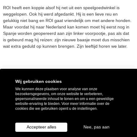
ROI heeft een koppie alsof hij net uit een speelgoedwinkel is
weggelopen. Ook hij werd afgedankt. Hij is een lieve reu en
gelukkig niet bang en ROI gaat vriendelijk om met andere honden.
Maar voordat hij naar Nederland kan komen moet hij eerst nog in
Spanje worden geopereerd aan zijn linker voorpootje, pas als dat
is gebeurd mag hij reizen: zijn nieuwe baasje moet dus misschien
wat extra geduld op kunnen brengen. Zijn leeftijd horen we later.
VORIGE
VOLGENDE
Wij gebruiken cookies
Cleopatra is geadopteerd
Argos is geadopteerd
We kunnen deze plaatsen voor analyse van onze
bezoekersgegevens, om onze website te verbeteren,
gepersonaliseerde inhoud te tonen en om u een geweldige
Share on Facebook
Share on Twitter
Share on Linkedin
website-ervaring te bieden. Voor meer informatie over de
cookies die we gebruiken opent u de instellingen.
© 2022 – Dutch Galgo Lovers
Accepteer alles
Nee, pas aan
Privacyverklaring
|
Cookieverklaring
|
Proclaimer