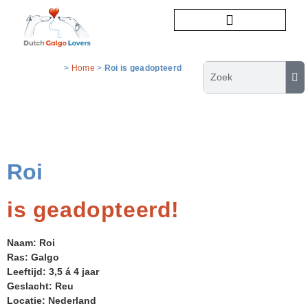
Honden ter adoptie
>
Home
>
Roi is geadopteerd
Roi
is geadopteerd!
Naam: Roi
Ras: Galgo
Leeftijd: 3,5 á 4 jaar
Geslacht: Reu
Locatie: Nederland