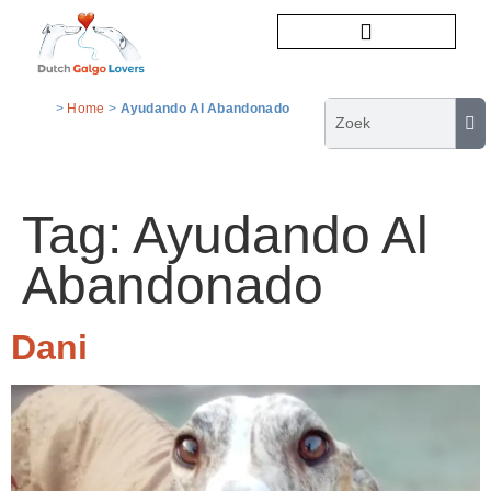
Honden ter adoptie
>
Home
>
Ayudando Al Abandonado
Tag:
Ayudando Al
Abandonado
Dani