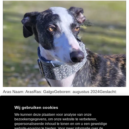
Aras Naam: ArasRas: GalgoGeboren: augustus 2024Geslacht:
ReuLocatie: Spanje 12 december 2025 ARAS is een prachtige
galgo reu van 1 jaar oud maar zijn jonge leven is allesbehalve
Wij gebruiken cookies
gemakkelijk geweest… Toen hij pas 6 maanden oud was werd hij
We kunnen deze plaatsen voor analyse van onze
zwervend op straat gevonden — alleen, verward en achtergelaten.
bezoekersgegevens, om onze website te verbeteren,
Toch bleef hij lief, zacht en vol vertrouwen, […]
gepersonaliseerde inhoud te tonen en om u een geweldige
website-ervaring te bieden. Voor meer informatie over de