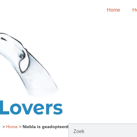
Home
H
>
Home
>
Niebla is geadopteerd