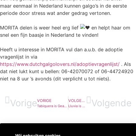
maar eenmaal in Nederland kunnen galgo’s in de eerste
periode door stress wat ander gedrag vertonen.
MORITA delen is weer heel erg lief
en helpt haar om
snel een fijn baasje in Nederland te vinden!
Heeft u interesse in MORITA vul dan a.u.b. de adoptie
vragenlijst in via
https://www.dutchgalgolovers.nl/adoptievragenlijst/
. Als
dat niet lukt kunt u bellen: 06-42070072 of 06-44724920
niet na 8 uur ’s avonds (dit verplicht u tot niets).
Vorige
Volgende
VORIGE
VOLGENDE
Tabiquera is Geadopteerd
Lluvia is Geadopteerd
Wij gebruiken cookies