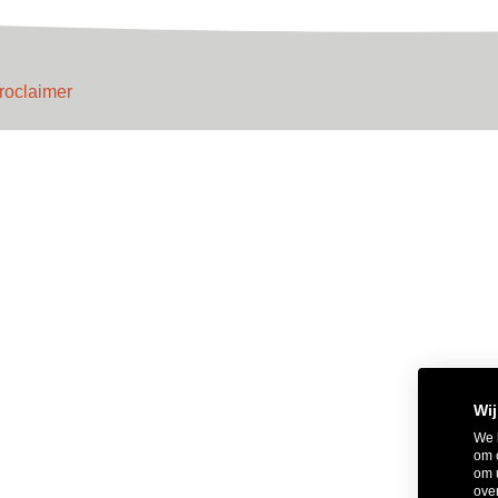
roclaimer
Wij
We 
om 
om 
over