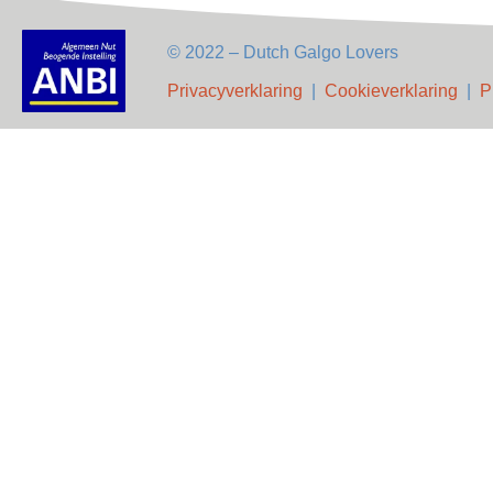
© 2022 – Dutch Galgo Lovers
Privacyverklaring
|
Cookieverklaring
|
P