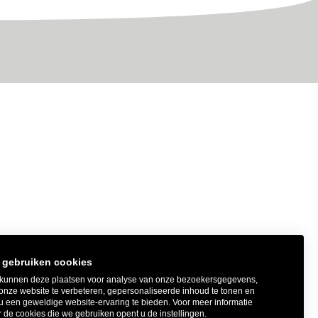
 gebruiken cookies
kunnen deze plaatsen voor analyse van onze bezoekersgegevens,
onze website te verbeteren, gepersonaliseerde inhoud te tonen en
u een geweldige website-ervaring te bieden. Voor meer informatie
 de cookies die we gebruiken opent u de instellingen.